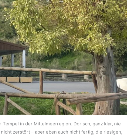
n Tempel in der Mittelmeerregion. Dorisch, ganz klar, nie
 nicht zerstört – aber eben auch nicht fertig, die riesigen,