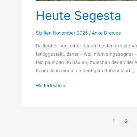
Heute Segesta
Sizilien November 2025
/
Anke Drewes
Da liegt er nun, einer der am besten erhaltene
fertiggestellt, daher – weil nicht eingesegnet –
fast plumpen 36 Säulen, zwischen denen der Wi
Kapitelle in einem eindeutigem Rohzustand. […
Heute
Weiterlesen »
Segesta
1
2