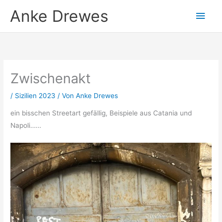
Zum
Anke Drewes
Hau
Inhalt
springen
Zwischenakt
/
Sizilien 2023
/ Von
Anke Drewes
ein bisschen Streetart gefällig, Beispiele aus Catania und
Napoli……