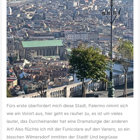
Fürs erste überfordert mich diese Stadt, Palermo nimmt sich
wie ein Vorort aus, hier geht es rauher zu, es ist um vieles
lauter, das Durcheinander hat eine Dramaturgie der anderen
Art! Also flüchte ich mit der Funicolare auf den Vanero, so ein
bisschen Wilmersdorf inmitten der Stadt! Und begrüsse